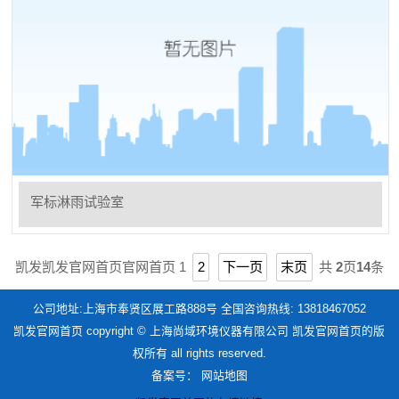
军标淋雨试验室
凯发凯发官网首页官网首页
1
2
下一页
末页
共
2
页
14
条
公司地址:上海市奉贤区展工路888号 全国咨询热线: 13818467052
凯发官网首页 copyright © 上海尚域环境仪器有限公司 凯发官网首页的版
权所有 all rights reserved.
备案号：
网站地图