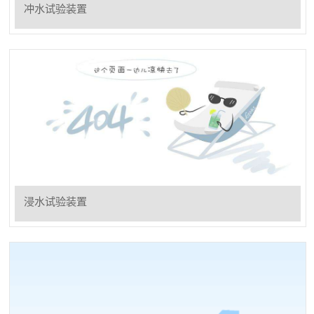
冲水试验装置
浸水试验装置