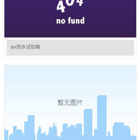
ipx防水试验箱