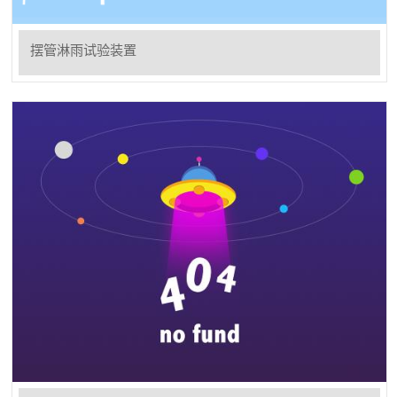
摆管淋雨试验装置