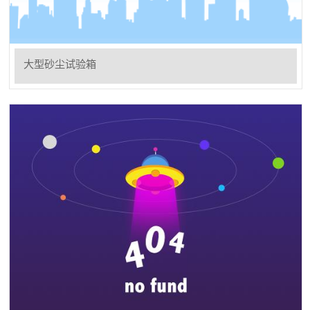
大型砂尘试验箱