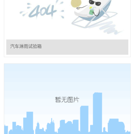
汽车淋雨试验箱