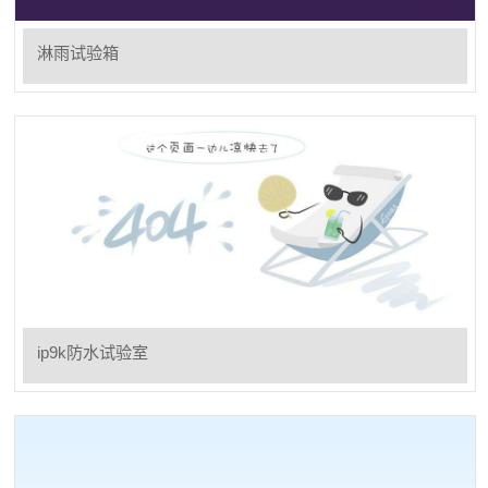
淋雨试验箱
ip9k防水试验室