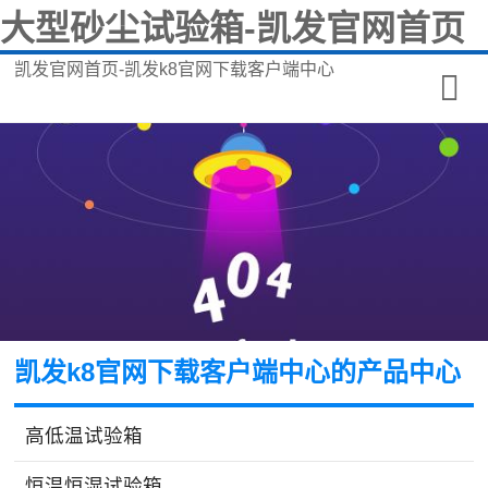
大型砂尘试验箱-凯发官网首页
凯发官网首页-凯发k8官网下载客户端中心
凯发k8官网下载客户端中心的产品中心
高低温试验箱
恒温恒湿试验箱