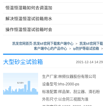
恒温恒湿箱如何去调温加
解决恒温恒湿试验箱用水
操作恒温恒湿试验箱时会
凯发官网首页-凯发k8官网下载客户端中心
>
凯发k8官网下载
客户端中心的产品中心
>
ip防护等级试验箱
>
大型砂尘试验箱
2021-12-14 14:29
生产厂家:林频仪器股份有限公司
设备型号:lrhs-2000-ps
标准配置:样品架、刮尘器、滑石粉
外形尺寸:以合同三视图为准