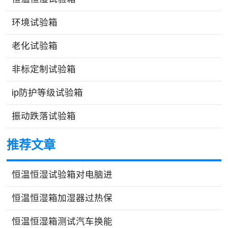
环境试验箱
老化试验箱
非标定制试验箱
ip防护等级试验箱
振动跌落试验箱
推荐文章
恒温恒湿试验箱对电脑进
恒温恒湿箱加湿器过热保
恒温恒湿箱测试汽车换能