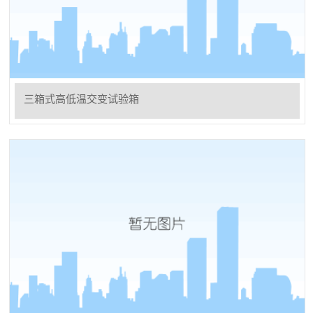
三箱式高低温交变试验箱