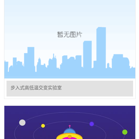
步入式高低温交变实验室