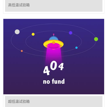
高低温试验箱
超低温试验箱