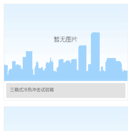
三箱式冷热冲击试验箱