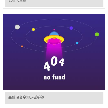
高低温交变湿热试验箱