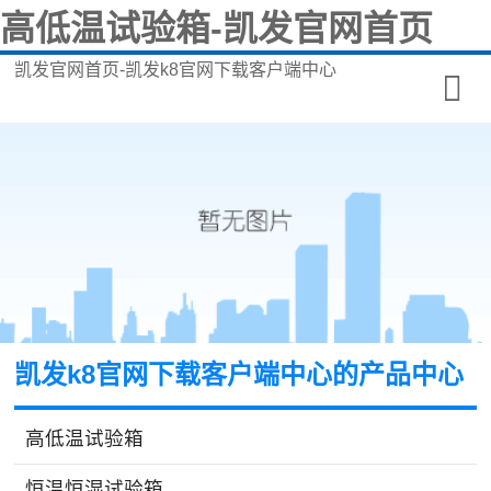
高低温试验箱-凯发官网首页
凯发官网首页-凯发k8官网下载客户端中心
凯发k8官网下载客户端中心的产品中心
高低温试验箱
恒温恒湿试验箱