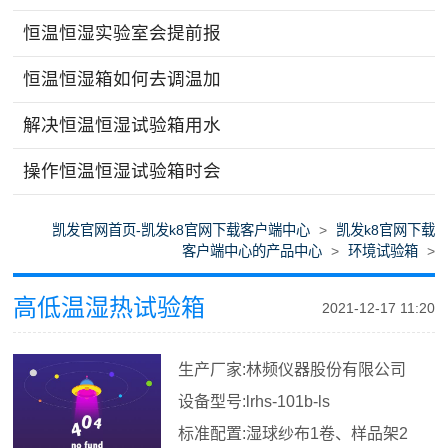
恒温恒湿实验室会提前报
恒温恒湿箱如何去调温加
解决恒温恒湿试验箱用水
操作恒温恒湿试验箱时会
凯发官网首页-凯发k8官网下载客户端中心
>
凯发k8官网下载
客户端中心的产品中心
>
环境试验箱
>
高低温湿热试验箱
2021-12-17 11:20
生产厂家:林频仪器股份有限公司
设备型号:lrhs-101b-ls
标准配置:湿球纱布1卷、样品架2