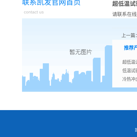
联系凯发官网首页
超低温试
contact us
请联系在线客
上一篇
推荐
超低温
低温试
冷热冲