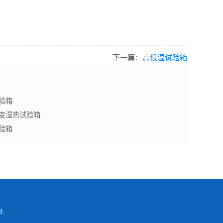
下一篇：
高低温试验箱
验箱
变湿热试验箱
验箱
.