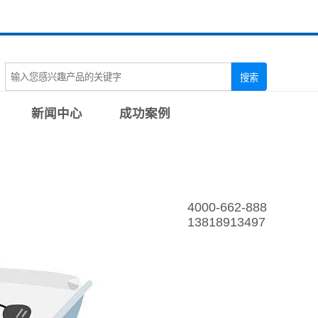
搜索
新闻中心
成功案例
4000-662-888
13818913497