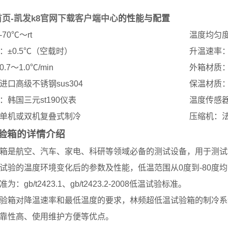
页-凯发k8官网下载客户端中心
的性能与配置
-70℃～rt
温度均匀
：
±0.5℃（空载时）
升温速率
：
0.7～1.0℃/min
外箱材质
进口高级不锈钢sus304
保温材质
：韩国三元st190仪表
温度传感
单机或双机复叠式制冷
压缩机：
验箱的详情介绍
箱是航空、汽车、家电、科研等领域必备的测试设备，用于测试
试验的温度环境变化后的参数及性能，低温范围从0度到-80度
：gb/t2423.1、gb/t2423.2-2008低温试验标准。
验箱对降温速率和最低温度的要求，林频超低温试验箱的制冷系
靠性高、使用维护方便等优点。