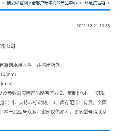
>
凯发k8官网下载客户端中心的产品中心
>
环境试验箱
>
2021-12-21 16:33
有限公司
配有凝结水接水盘，并排出箱外
10(mm)
0(mm)
以及参数跟实际产品略有差异 2、定制说明：一切规
身定制，支持非标定制。 3、库存配送：有货，全国
示：本产品型号众多，案例仅供参考，更多型号请联系