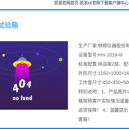
凯发官网首页-凯发k8官网下载客户端中心
试验箱
生产厂家:林频仪器股份
设备型号:lrhs-101b-ld
标准配置:样品架2层、
外形尺寸:1160×1000×16
工作室尺寸:450×450×50
特别说明：1、产品图片
格按照客户实际情况或量
送货保障！ 4、温馨提
客服！