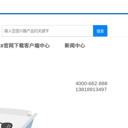
搜索
k8官网下载客户端中心
新闻中心
4000-662-888
13818913497