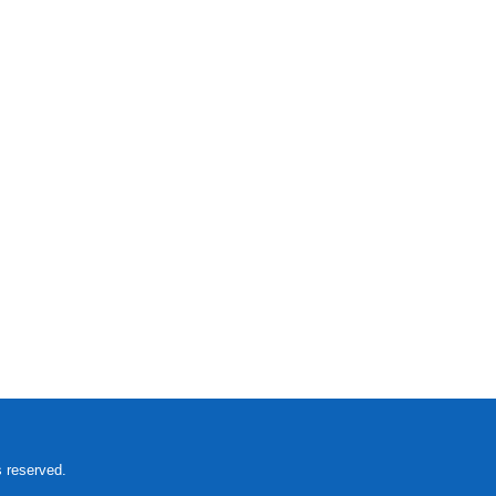
served.