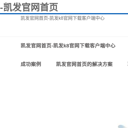
-凯发官网首页
凯发官网首页-凯发k8官网下载客户端中心
凯发官网首页-凯发k8官网下载客户端中心
成功案例
凯发官网首页的解决方案