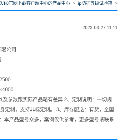
发k8官网下载客户端中心的产品中心
>
ip防护等级试验箱
>
2023-03-27 11:11
有限公司
室
2500
×4000
以及参数跟实际产品略有差异 2、定制说明：一切规
身定制，支持非标定制。 3、库存配送：有货，全国
示：本产品型号众多，案例仅供参考，更多型号请联系