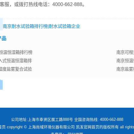
服，或拨打热线电话：4000-662-888。
：
南京耐水试验箱排行榜|耐水试验箱企业
产品
b恒温恒湿箱排行榜
南京可程
入式恒温恒湿箱排
南京恒温
湿度盐雾复合试验
南京盐雾
公司地址:上海市奉贤区展工路888号 全国咨询热线: 4000-662-888
 copyright © 上海尚域环境仪器有限公司 凯发官网首页的版权所有 all rights re