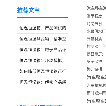
汽车整车
推荐文章
淋雨强度：不
均匀喷射
恒温恒湿箱：产品测试的
水泵供水压力
恒温恒湿试验箱：精准控
外箱材质 
控制器：台湾
恒温恒湿箱：电子产品环
摸显示屏)
恒温恒湿箱：环境模拟，
安全保护：
路、缺相、
如何降低恒温恒湿箱运行
汽车整车
恒温恒湿箱：解密产品质
汽车整车淋
雨时或淋雨
汽车整车