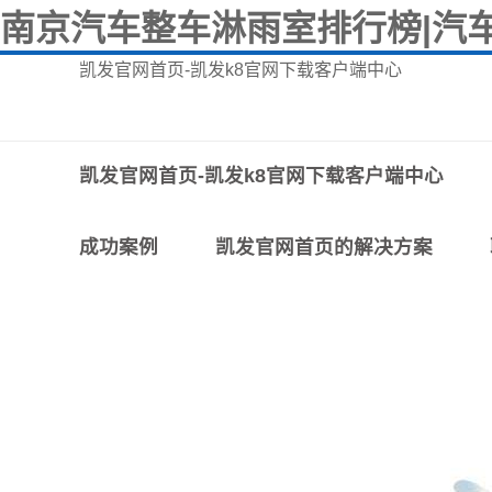
南京汽车整车淋雨室排行榜|汽车
凯发官网首页-凯发k8官网下载客户端中心
凯发官网首页-凯发k8官网下载客户端中心
成功案例
凯发官网首页的解决方案