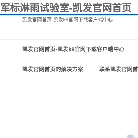
军标淋雨试验室-凯发官网首页
凯发官网首页-凯发k8官网下载客户端中心
凯发官网首页-凯发k8官网下载客户端中心
凯发官网首页的解决方案
联系凯发官网首