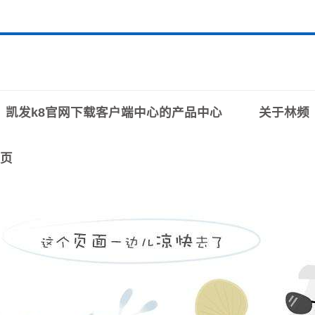
凯发k8官网下载客户端中心的产品中心
关于林频
页