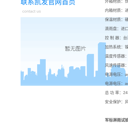
联系凯发官网首页
外箱材质：
内箱材质：进
contact us
保温材质：
滴雨盘：进口
控 制 器：台
加热系统：
温度传感器：
风速传感器：
电源电压：ac3
电源电压：ac3
总 功 率：24
安全保护：
军标淋雨试