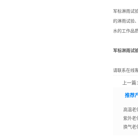
军标淋雨试
的淋雨试验
水的工作品
军标淋雨试
请联系在线客服
上一篇
推荐
高温老
紫外老
换气老