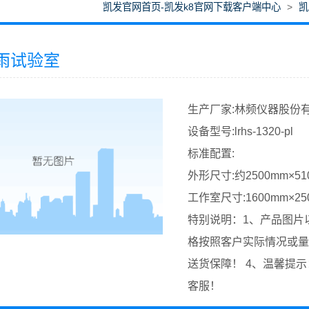
凯发官网首页-凯发k8官网下载客户端中心
>
凯
雨试验室
生产厂家:林频仪器股份
设备型号:lrhs-1320-pl
标准配置:
外形尺寸:约2500mm×510
工作室尺寸:1600mm×250
特别说明：1、产品图片
格按照客户实际情况或量
送货保障！ 4、温馨提
客服！