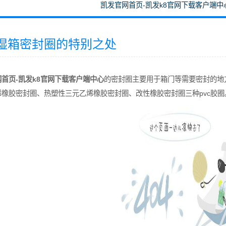
凯发官网首页-凯发k8官网下载客户端中
湿箱密封圈的特别之处
首页-凯发k8官网下载客户端中心
的密封圈主要用于箱门等需要密封的地
橡胶密封圈、热塑性三元乙烯橡胶密封圈、改性橡胶密封圈三种pvc胶圈