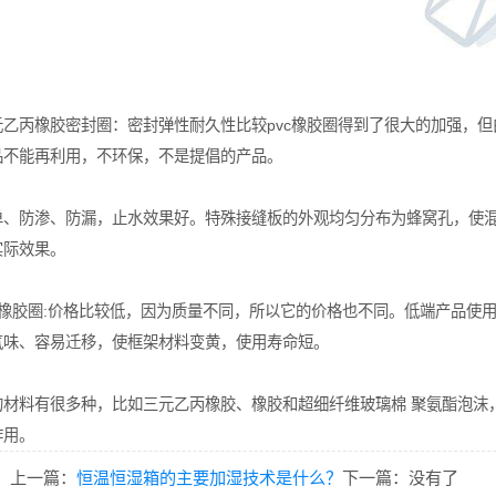
丙橡胶密封圈：密封弹性耐久性比较pvc橡胶圈得到了很大的加强，但由
品不能再利用，不环保，不是提倡的产品。
防渗、防漏，止水效果好。特殊接缝板的外观均匀分布为蜂窝孔，使混凝
实际效果。
橡胶圈:价格比较低，因为质量不同，所以它的价格也不同。低端产品使
气味、容易迁移，使框架材料变黄，使用寿命短。
料有很多种，比如三元乙丙橡胶、橡胶和超细纤维玻璃棉 聚氨酯泡沫，
作用。
：上一篇：
恒温恒湿箱的主要加湿技术是什么？
下一篇：没有了