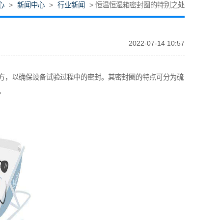
心
>
新闻中心
>
行业新闻
> 恒温恒湿箱密封圈的特别之处
2022-07-14 10:57
方，以确保设备试验过程中的密封。其密封圈的特点可分为硫
。