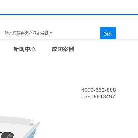
搜索
新闻中心
成功案例
4000-662-888
13818913497