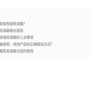
安装恒温恒湿箱？
恒湿箱滴水原因
恒温恒湿箱的三点事项
箱使用：待测产品的正确摆设方式？
箱蒸发温度过低的原因