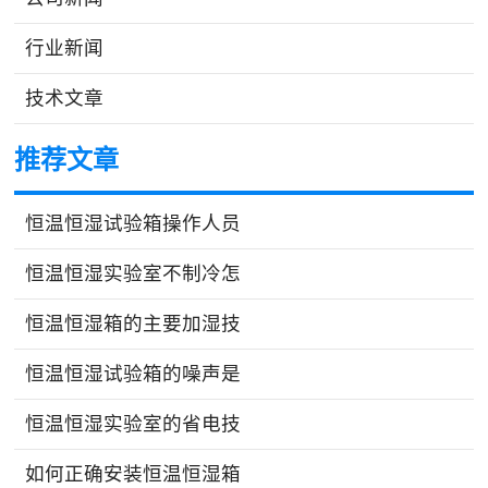
行业新闻
技术文章
推荐文章
恒温恒湿试验箱操作人员
恒温恒湿实验室不制冷怎
恒温恒湿箱的主要加湿技
恒温恒湿试验箱的噪声是
恒温恒湿实验室的省电技
如何正确安装恒温恒湿箱