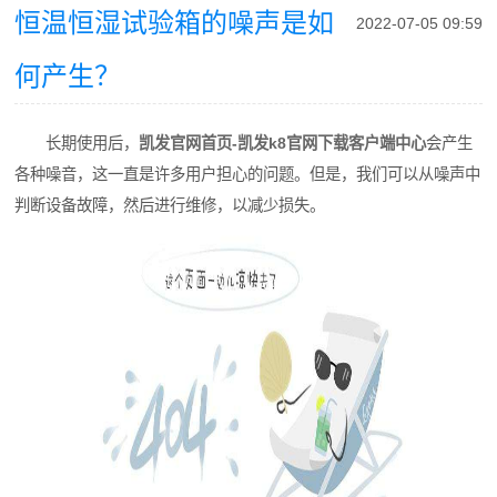
恒温恒湿试验箱的噪声是如
2022-07-05 09:59
何产生？
长期使用后，
凯发官网首页-凯发k8官网下载客户端中心
会产生
各种噪音，这一直是许多用户担心的问题。但是，我们可以从噪声中
判断设备故障，然后进行维修，以减少损失。