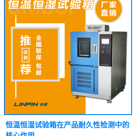
恒温恒湿试验箱在产品耐久性检测中的
核心作用