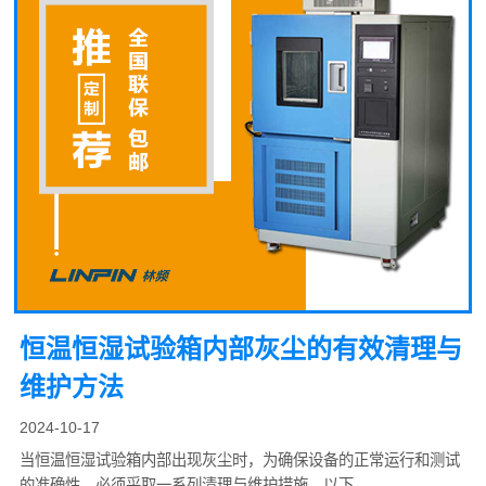
恒温恒湿试验箱内部灰尘的有效清理与
维护方法
2024-10-17
当恒温恒湿试验箱内部出现灰尘时，为确保设备的正常运行和测试
的准确性，必须采取一系列清理与维护措施。以下…