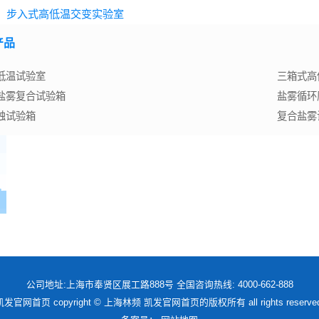
：
步入式高低温交变实验室
产品
低温试验室
三箱式高
盐雾复合试验箱
盐雾循环
蚀试验箱
复合盐雾
公司地址:上海市奉贤区展工路888号 全国咨询热线: 4000-662-888
凯发官网首页 copyright © 上海林频 凯发官网首页的版权所有 all rights reserved