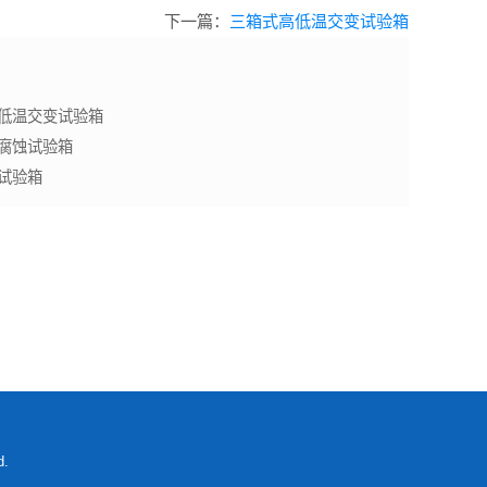
下一篇：
三箱式高低温交变试验箱
低温交变试验箱
腐蚀试验箱
试验箱
.