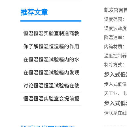
凯发官网首
推荐文章
温度范围：
温度波动度
恒温恒湿实验室制造商教
降温速率：
你了解恒温恒湿箱的作用
内箱材质：
温度控制器
在恒温恒湿试验箱内的水
制冷方式：
在恒温恒湿试验箱内发现
步入式低
步入式低温
讨论恒温恒湿试验箱在使
天工业、电
恒温恒湿实验室会提前报
步入式低
请联系在线客