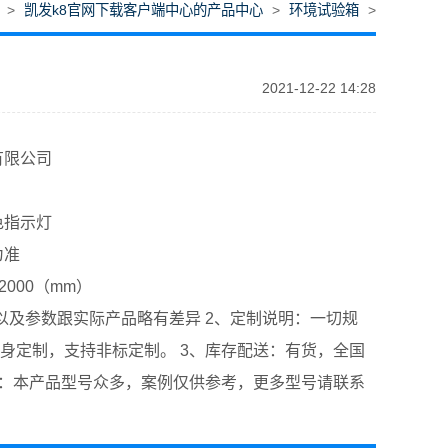
>
凯发k8官网下载客户端中心的产品中心
>
环境试验箱
>
2021-12-22 14:28
有限公司
色指示灯
为准
×2000（mm）
以及参数跟实际产品略有差异 2、定制说明：一切规
身定制，支持非标定制。 3、库存配送：有货，全国
示：本产品型号众多，案例仅供参考，更多型号请联系