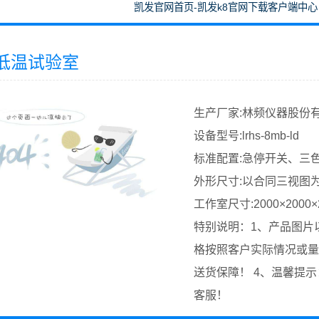
凯发官网首页-凯发k8官网下载客户端中心
低温试验室
生产厂家:林频仪器股份
设备型号:lrhs-8mb-ld
标准配置:急停开关、三
外形尺寸:以合同三视图
工作室尺寸:2000×2000
特别说明：1、产品图片
格按照客户实际情况或量
送货保障！ 4、温馨提
客服！