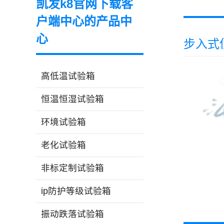
凯发k8官网下载客
户端中心的产品中
心
步入式
高低温试验箱
恒温恒湿试验箱
环境试验箱
老化试验箱
非标定制试验箱
ip防护等级试验箱
振动跌落试验箱