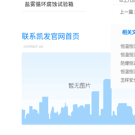
以上几点是
盐雾循环腐蚀试验箱
上一篇
相关
联系凯发官网首页
contact us
恒温恒
恒温恒
防爆恒
恒温恒
怎样安