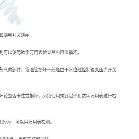
和漏电开关跳闸。
则可以使用数字万用表检查其电阻值损坏。
蒸气的部件，增湿管损坏一般是由于水位线控制箱泵压力开关
叶轮是否卡住或损坏，必须使用螺钉起子和数字万用表进行检
vvv，可以用万用表检测。