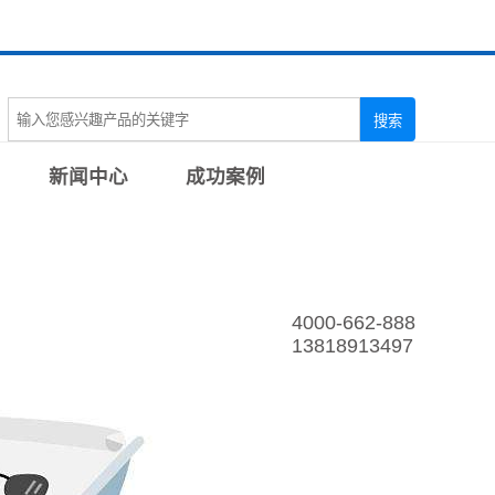
搜索
新闻中心
成功案例
4000-662-888
13818913497