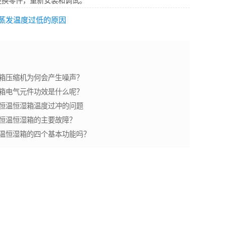
换零件，重新安装和调试。
蒸发温度过低的原因
箱压缩机为何会产生噪声？
箱电气元件功效是什么呢？
恒温恒湿箱温度过冲的问题
恒温恒湿箱的主要故障？
温恒湿箱的四个基本功能吗？