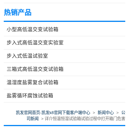
热销产品
小型高低温交变试验箱
步入式高低温交变实验室
步入式低温试验室
三箱式高低温交变试验箱
温湿度盐雾复合试验箱
盐雾循环腐蚀试验箱
凯发官网首页-凯发k8官网下载客户端中心
>
新闻中心
>
公
司新闻
> 详介恒温恒湿试验箱试验过程中打开箱门危害