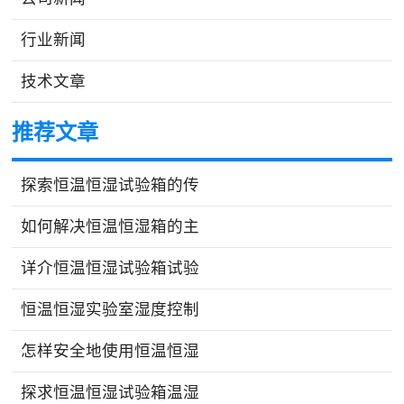
行业新闻
技术文章
推荐文章
探索恒温恒湿试验箱的传
如何解决恒温恒湿箱的主
详介恒温恒湿试验箱试验
恒温恒湿实验室湿度控制
怎样安全地使用恒温恒湿
探求恒温恒湿试验箱温湿