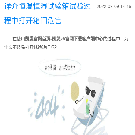
详介恒温恒湿试验箱试验过
2022-02-09 14:46
程中打开箱门危害
在使用
凯发官网首页-凯发k8官网下载客户端中心
的过程中，为
什么不轻易打开试验箱门呢？