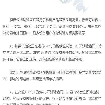
恒温恒湿试验箱它是用于检测产品是不是耐高温。低温可以做-2
0℃、-40℃、-60℃、-70℃甚至更低，高温可以做150℃。由于试验
箱的温度范围很广，很多设备用户在做试验时都需要注意：
1、如果试验箱正在进行-70℃的极低温试验，打开试验箱门，冷
空气会溢出试验箱。如果我们的手指没有做任何保护，触摸试验箱壁
的样品，它会立即冻伤，冻伤部位的肌肉组织甚至坏死。
此外，恒温恒湿试验箱在极低温下打开试验箱门会导致蒸发器结
霜，影响冷却速度，甚至造成压缩机损坏。
2、在高温150℃试验中打开试验箱门，高温气体会立即冲出试
验箱。如果没有做好相关的保护，很可能会烫伤我们的脸。试验箱旁