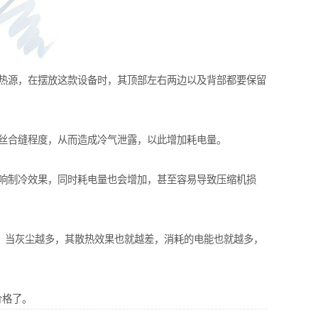
热源，在摆放这款设备时，其顶部左右两边以及背部都要保留
丝合缝程度，从而造成冷气泄露，以此增加耗电量。
响制冷效果，同时耗电量也会增加，甚至容易导致压缩机损
，当灰尘越多，其散热效果也就越差，消耗的电能也就越多，
价格了。