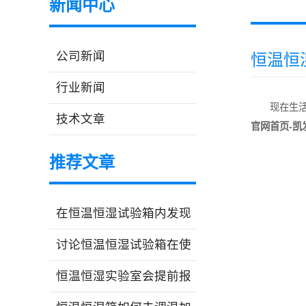
新闻中心
公司新闻
恒温恒
行业新闻
现在生活中
技术文章
官网首页-凯
推荐文章
在恒温恒湿试验箱内发现
讨论恒温恒湿试验箱在使
恒温恒湿实验室会提前报