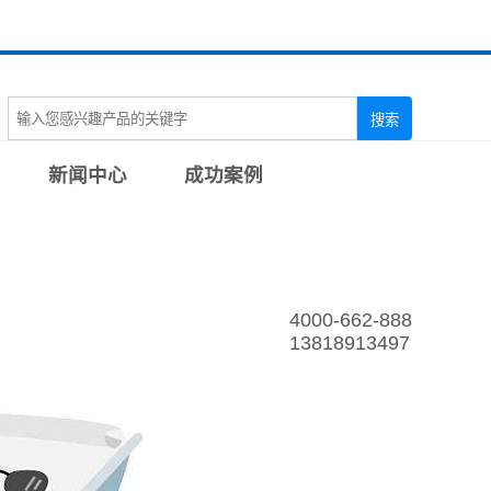
搜索
新闻中心
成功案例
4000-662-888
13818913497