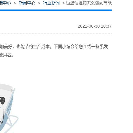
端中心
>
新闻中心
>
行业新闻
> 恒温恒湿箱怎么做到节能
2021-06-30 10:37
加美好，也能节约生产成本。下面小编会给您介绍一些
凯发
使用者。