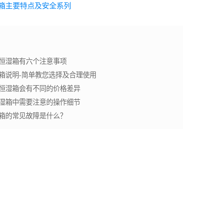
箱主要特点及安全系列
恒湿箱有六个注意事项
箱说明-简单教您选择及合理使用
恒湿箱会有不同的价格差异
湿箱中需要注意的操作细节
箱的常见故障是什么？