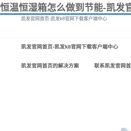
恒温恒湿箱怎么做到节能-凯发
凯发官网首页-凯发k8官网下载客户端中心
凯发官网首页-凯发k8官网下载客户端中心
凯发官网首页的解决方案
联系凯发官网首