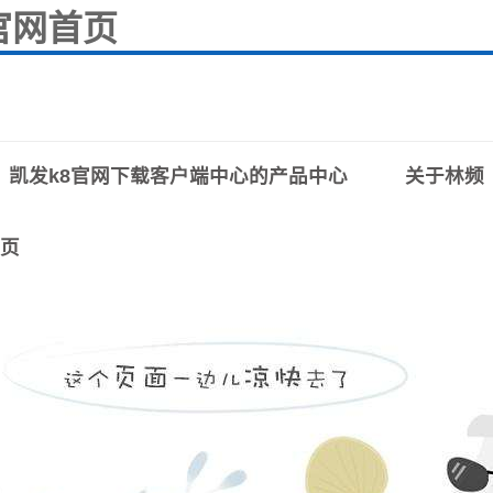
官网首页
凯发k8官网下载客户端中心的产品中心
关于林频
页