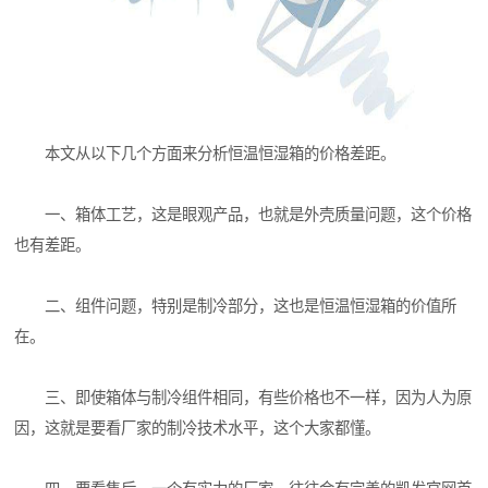
本文从以下几个方面来分析恒温恒湿箱的价格差距。
一、箱体工艺，这是眼观产品，也就是外壳质量问题，这个价格
也有差距。
二、组件问题，特别是制冷部分，这也是恒温恒湿箱的价值所
在。
三、即使箱体与制冷组件相同，有些价格也不一样，因为人为原
因，这就是要看厂家的制冷技术水平，这个大家都懂。