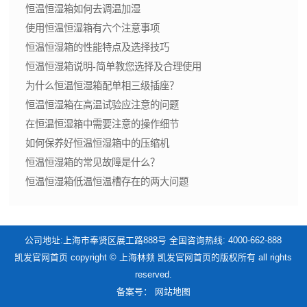
恒温恒湿箱如何去调温加湿
使用恒温恒湿箱有六个注意事项
恒温恒湿箱的性能特点及选择技巧
恒温恒湿箱说明-简单教您选择及合理使用
为什么恒温恒湿箱配单相三级插座？
恒温恒湿箱在高温试验应注意的问题
在恒温恒湿箱中需要注意的操作细节
如何保养好恒温恒湿箱中的压缩机
恒温恒湿箱的常见故障是什么？
恒温恒湿箱低温恒温槽存在的两大问题
公司地址:上海市奉贤区展工路888号 全国咨询热线: 4000-662-888
凯发官网首页 copyright © 上海林频 凯发官网首页的版权所有 all rights
reserved.
备案号：
网站地图