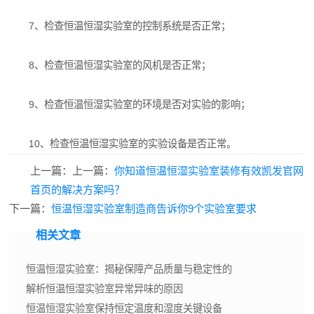
7、检查恒温恒湿实验室的控制系统是否正常；
8、检查恒温恒湿实验室的风机是否正常；
9、检查恒温恒湿实验室的环境是否对实验的影响；
10、检查恒温恒湿实验室的实验设备是否正常。
上一篇：上一篇：
你知道恒温恒湿实验室装修有效凯发官网
首页的解决方案吗？
下一篇：
恒温恒湿实验室制造商告诉你9个实验室要求
相关文章
恒温恒湿实验室：揭秘保障产品质量与稳定性的
解析恒温恒湿实验室异常异味的原因
恒温恒湿实验室保持恒定温度和湿度关键设备