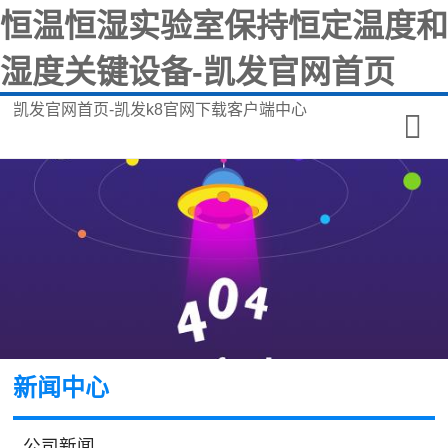
恒温恒湿实验室保持恒定温度和
湿度关键设备-凯发官网首页
凯发官网首页-凯发k8官网下载客户端中心
新闻中心
公司新闻