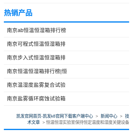
热销产品
南京ab恒温恒湿箱排行榜
南京可程式恒温恒湿箱排
南京步入式恒温恒湿箱排
南京恒温恒湿箱排行榜|恒
南京温湿度盐雾复合试验
南京盐雾循环腐蚀试验箱
凯发官网首页-凯发k8官网下载客户端中心
>
新闻中心
>
技
术文章
> 恒温恒湿实验室保持恒定温度和湿度关键设备