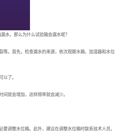
漏水，那么为什么试验箱会漏水呢？
裂等。首先，检查漏水的来源，依次观察水箱、加湿器和水位
可以了。
时间就会增加，这样频率就会减少。
必要调整水位箱。此外，建议在调整水位箱时联系技术人员，