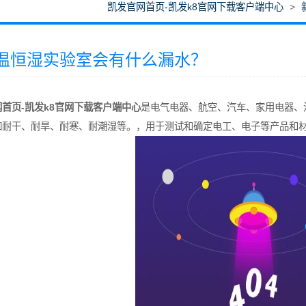
凯发官网首页-凯发k8官网下载客户端中心
>
温恒湿实验室会有什么漏水？
首页-凯发k8官网下载客户端中心
是电气电器、航空、汽车、家用电器、
如耐干、耐旱、耐寒、耐潮湿等。，用于测试和确定电工、电子等产品和