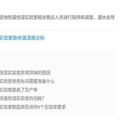
咨询恒温恒湿实验室相关售后人员进行指导和调查，漏水会导
实验室装修温湿度达标
恒湿实验室异常异味的原因
实验室使用车间需要准备什么
实验室提高了生产率
恒温恒湿实验室的功耗？
实验室制造商告诉你9个实验室要求