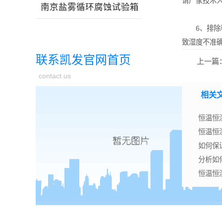
请厂家技术
南京盐雾循环腐蚀试验箱
6、排除种
致湿度不准
联系凯发官网首页
上一篇
contact us
相关
恒温恒
恒温恒
如何保
分析如
恒温恒