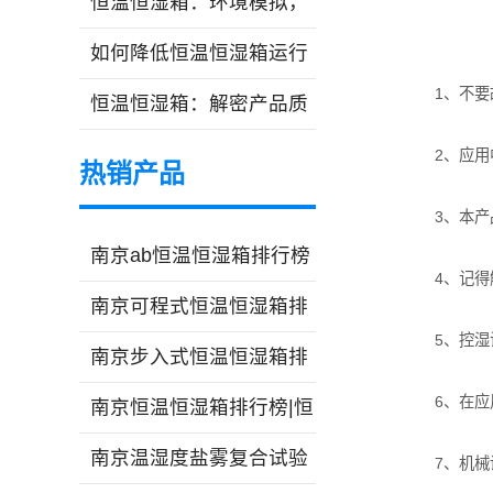
恒温恒湿箱：环境模拟，
如何降低恒温恒湿箱运行
1、不要故
恒温恒湿箱：解密产品质
2、应用中
热销产品
3、本产品
南京ab恒温恒湿箱排行榜
4、记得触
南京可程式恒温恒湿箱排
5、控湿试
南京步入式恒温恒湿箱排
6、在应用
南京恒温恒湿箱排行榜|恒
南京温湿度盐雾复合试验
7、机械设