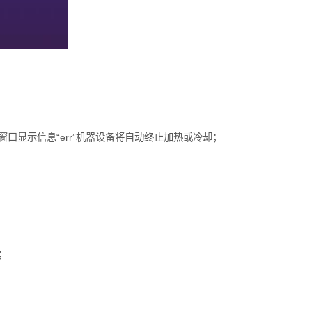
显示信息“err”机器设备将自动终止加热或冷却；
；