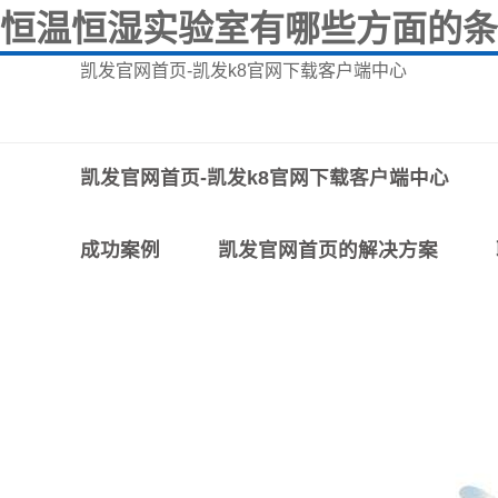
恒温恒湿实验室有哪些方面的条
凯发官网首页-凯发k8官网下载客户端中心
凯发官网首页-凯发k8官网下载客户端中心
成功案例
凯发官网首页的解决方案