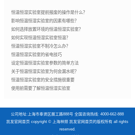
恒温恒湿实验室提前报废的操作是什么？
影响恒温恒湿实验室的因素有哪些？
如何选择放置环境的恒温恒湿实验室？
如何实现恒温恒湿实验室恒温？
恒温恒湿实验室不制冷怎么办？
恒温恒湿实验室的省电技巧
设定恒温恒湿实验室参数的简单方法
关于恒温恒湿实验室为何会漏水呢？
恒温恒湿实验室的安全措施很重要
使用前需要了解恒温恒湿实验室
公司地址:上海市奉贤区展工路888号 全国咨询热线: 4000-662-888
凯发官网首页 copyright © 上海林频 凯发官网首页的版权所有 all rights
reserved.