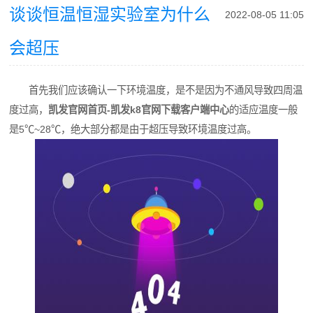
谈谈恒温恒湿实验室为什么
2022-08-05 11:05
会超压
首先我们应该确认一下环境温度，是不是因为不通风导致四周温
度过高，
凯发官网首页-凯发k8官网下载客户端中心
的适应温度一般
是5℃~28℃，绝大部分都是由于超压导致环境温度过高。