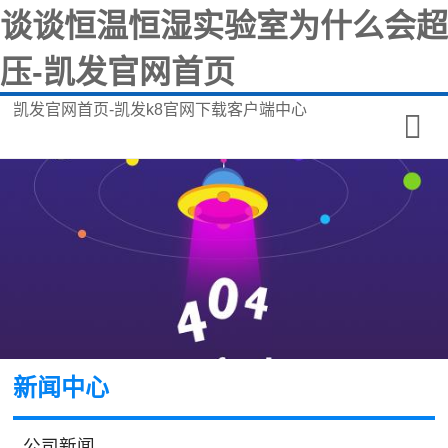
谈谈恒温恒湿实验室为什么会超
压-凯发官网首页
凯发官网首页-凯发k8官网下载客户端中心
新闻中心
公司新闻