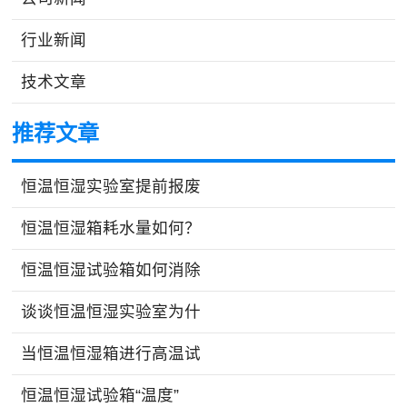
行业新闻
技术文章
推荐文章
恒温恒湿实验室提前报废
恒温恒湿箱耗水量如何？
恒温恒湿试验箱如何消除
谈谈恒温恒湿实验室为什
当恒温恒湿箱进行高温试
恒温恒湿试验箱“温度”