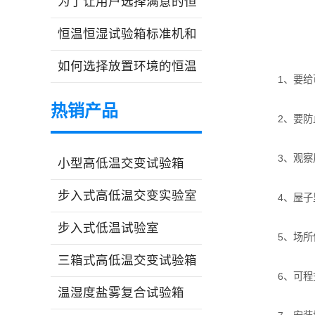
为了让用户选择满意的恒
恒温恒湿试验箱标准机和
如何选择放置环境的恒温
1、要给可
热销产品
2、要防止
3、观察周
小型高低温交变试验箱
步入式高低温交变实验室
4、屋子里长
步入式低温试验室
5、场所保
三箱式高低温交变试验箱
6、可程式
温湿度盐雾复合试验箱