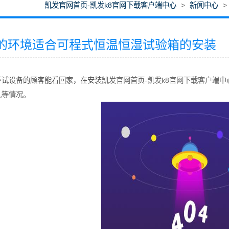
凯发官网首页-凯发k8官网下载客户端中心
>
新闻中心
>
的环境适合可程式恒温恒湿试验箱的安装
设备的顾客能看回家，在安装
凯发官网首页-凯发k8官网下载客户端中
乱等情况。