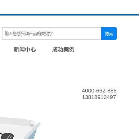
搜索
新闻中心
成功案例
4000-662-888
13818913497