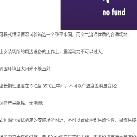
程式恒温恒湿试验箱选一个整平牢固，而空气流通优质的合适场地;
安装场所的周边设备的工作上，震驱动力不可以过大;
围环境且太阳光不能直射;
期性温度在 5℃至 35℃正中间，不可以有温度差明显变化;
持产尘飘舞、无潮湿;
恒温恒湿试验箱的安装场所附近，不可以置放堆积易燃性性、易燃易爆易