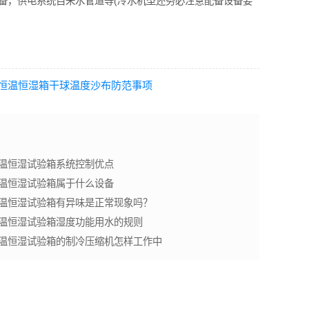
，供电系统自来水管道等(冷水机型还务必注意配备设备要
恒温恒湿箱干球温度沙布防范事项
温恒湿试验箱系统控制优点
温恒湿试验箱属于什么设备
温恒湿试验箱有异味是正常现象吗？
温恒湿试验箱湿度功能用水的规则
温恒湿试验箱的制冷压缩机怎样工作中