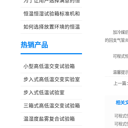
为了让用户选择满意的恒
恒温恒湿试验箱标准机和
如何选择放置环境的恒温
加冷媒后，
的回支气管
热销产品
可程式恒温
小型高低温交变试验箱
温馨提示：
步入式高低温交变实验室
上一篇
步入式低温试验室
相关
三箱式高低温交变试验箱
可程式
温湿度盐雾复合试验箱
可程式