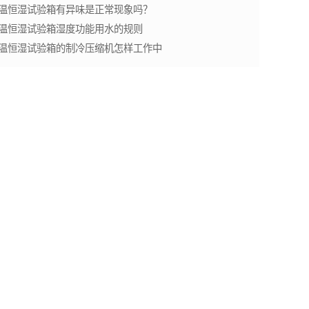
温恒湿试验箱有异味是正常现象吗？
温恒湿试验箱湿度功能用水的规则
温恒湿试验箱的制冷压缩机怎样工作中