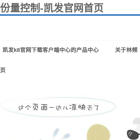
份量控制-凯发官网首页
凯发k8官网下载客户端中心的产品中心
关于林频
页