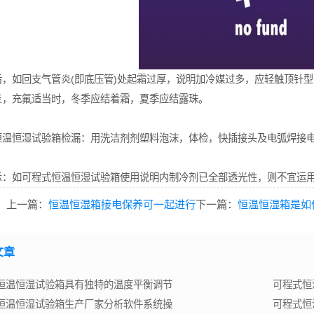
如回支气管炎(即底压管)处起霜过厚，说明加冷媒过多，应轻触顶针型阀
炎，充氟适当时，冬季应结着霜，夏季应结露珠。
恒湿试验箱检漏：用洗洁剂剂塑料泡沫，体检，快插接头及电弧焊接电
如可程式恒温恒湿试验箱使用说明内制冷剂已全部透光性，则不宜运
：上一篇：
恒温恒湿箱接电保养可一起进行
下一篇：
恒温恒湿箱是如
文章
恒温恒湿试验箱具有独特的温度平衡调节
可程式恒
恒温恒湿试验箱生产厂家分析软件系统操
可程式恒