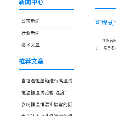
新闻中心
公司新闻
可程式
行业新闻
凯发官网
技术文章
了：“设备
推荐文章
当恒温恒湿箱进行高温试
恒温恒湿试验箱“温度”
影响恒温恒湿实验室的因