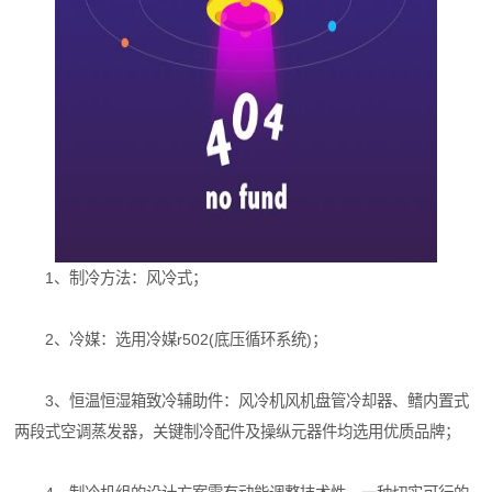
1、制冷方法：风冷式；
2、冷媒：选用冷媒r502(底压循环系统)；
3、恒温恒湿箱致冷辅助件：风冷机风机盘管冷却器、鳍内置式
两段式空调蒸发器，关键制冷配件及操纵元器件均选用优质品牌；