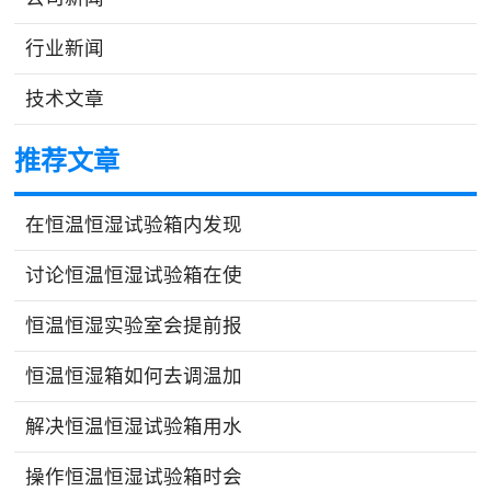
行业新闻
技术文章
推荐文章
在恒温恒湿试验箱内发现
讨论恒温恒湿试验箱在使
恒温恒湿实验室会提前报
恒温恒湿箱如何去调温加
解决恒温恒湿试验箱用水
操作恒温恒湿试验箱时会