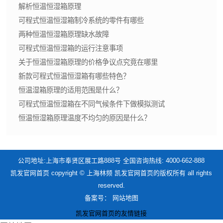
解析恒温恒湿箱原理
可程式恒温恒湿箱制冷系统的零件有哪些
两种恒温恒湿箱原理缺水故障
可程式恒温恒湿箱的运行注意事项
关于恒温恒湿箱原理的价格争议点究竟在哪里
新款可程式恒温恒湿箱有哪些特色？
恒温湿箱原理的适用范围是什么？
可程式恒温恒湿箱在不同气候条件下做模拟测试
恒温恒湿箱原理温度不均匀的原因是什么？
公司地址:上海市奉贤区展工路888号 全国咨询热线: 4000-662-888
凯发官网首页 copyright © 上海林频 凯发官网首页的版权所有 all rights
reserved.
备案号：
网站地图
凯发官网首页的友情链接