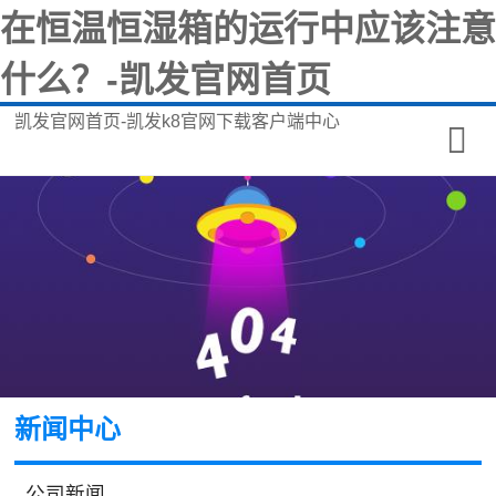
在恒温恒湿箱的运行中应该注意
什么？-凯发官网首页
凯发官网首页-凯发k8官网下载客户端中心
新闻中心
公司新闻