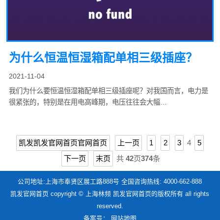
为什么恒温恒湿箱配单相三级插座？
2021-11-04
我们为什么要恒温恒湿箱配单相三级插座呢？对我国而言，电力是
很紧张的，特别是在用电高峰期，电压往往会大幅…
凯发凯发官网首页官网首页
上一页
1
2
3
4
5
下一页
末页
共
42
页
374
条
公司地址:上海市奉贤区展工路888号 全国咨询热线: 4000-662-888
凯发官网首页 copyright © 上海林频 凯发官网首页的版权所有 all rights
reserved.
备案号：
网站地图