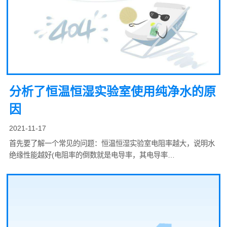
分析了恒温恒湿实验室使用纯净水的原
因
2021-11-17
首先要了解一个常见的问题：恒温恒湿实验室电阻率越大，说明水
绝缘性能越好(电阻率的倒数就是电导率，其电导率…