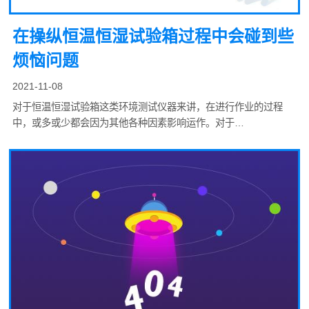
在操纵恒温恒湿试验箱过程中会碰到些
烦恼问题
2021-11-08
对于恒温恒湿试验箱这类环境测试仪器来讲，在进行作业的过程
中，或多或少都会因为其他各种因素影响运作。对于…