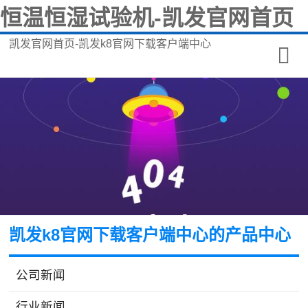
恒温恒湿试验机-凯发官网首页
凯发官网首页-凯发k8官网下载客户端中心
凯发k8官网下载客户端中心的产品中心
公司新闻
行业新闻