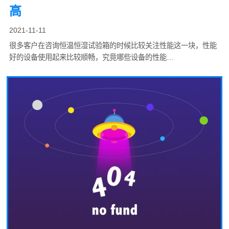
高
2021-11-11
很多客户在咨询恒温恒湿试验箱的时候比较关注性能这一块，性能
好的设备使用起来比较顺畅，究竟哪些设备的性能…