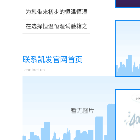
为您带来初步的恒温恒湿
在选择恒温恒湿试验箱之
联系凯发官网首页
contact us