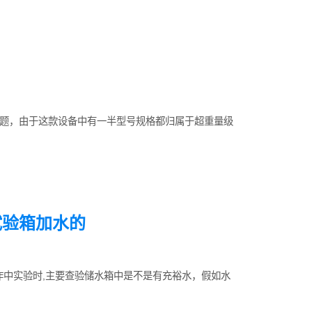
难题，由于这款设备中有一半型号规格都归属于超重量级
试验箱加水的
作中实验时,主要查验储水箱中是不是有充裕水，假如水