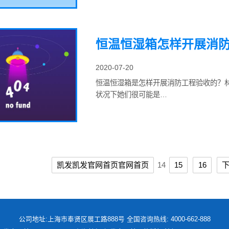
恒温恒湿箱怎样开展消
2020-07-20
恒温恒湿箱是怎样开展消防工程验收的？
状况下她们很可能是…
凯发凯发官网首页官网首页
14
15
16
公司地址:上海市奉贤区展工路888号 全国咨询热线: 4000-662-888