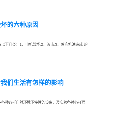
毁坏的六种原因
下几类：1、电机毁坏;2、液击;3、冷冻机油造成 的
对我们生活有怎样的影响
在各种各样自然环境下特性的设备，及实验各种各样原