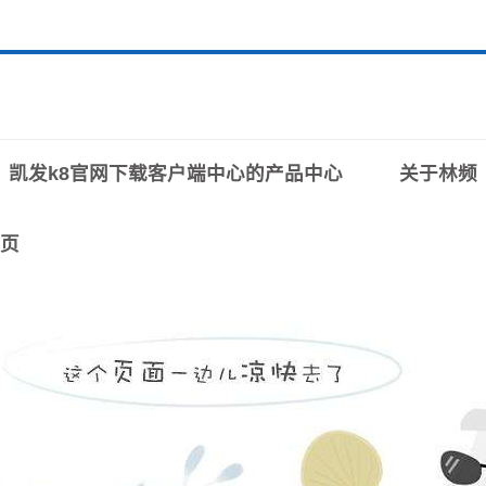
凯发k8官网下载客户端中心的产品中心
关于林频
页