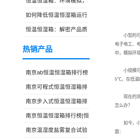
恒温恒湿箱：环境模拟，
如何降低恒温恒湿箱运行
恒温恒湿箱：解密产品质
小型的可程
电子电工、
热销产品
中，模拟环
小规模可程
南京ab恒温恒湿箱排行榜
5℃，在低温
南京可程式恒温恒湿箱排
现在的测试
南京步入式恒温恒湿箱排
怎么办？
南京恒温恒湿箱排行榜|恒
如今，小编
南京温湿度盐雾复合试验
面：