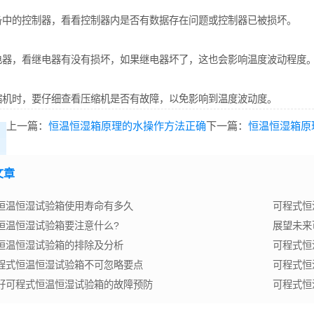
的控制器，看看控制器内是否有数据存在问题或控制器已被损坏。
，看继电器有没有损坏，如果继电器坏了，这也会影响温度波动程度
时，要仔细查看压缩机是否有故障，以免影响到温度波动度。
：上一篇：
恒温恒湿箱原理的水操作方法正确
下一篇：
恒温恒湿箱原
文章
恒温恒湿试验箱使用寿命有多久
可程式恒
恒温恒湿试验箱要注意什么?
展望未来
恒温恒湿试验箱的排除及分析
可程式恒
程式恒温恒湿试验箱不可忽略要点
可程式恒
好可程式恒温恒湿试验箱的故障预防
可程式恒