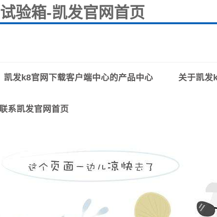
试验箱-凯发官网首页
凯发k8官网下载客户端中心的产品中心
关于凯发
联系凯发官网首页