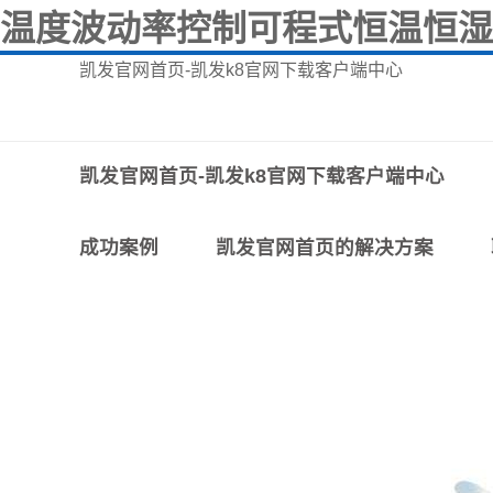
温度波动率控制可程式恒温恒湿
凯发官网首页-凯发k8官网下载客户端中心
凯发官网首页-凯发k8官网下载客户端中心
成功案例
凯发官网首页的解决方案