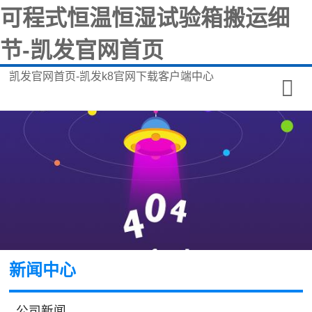
可程式恒温恒湿试验箱搬运细
节-凯发官网首页
凯发官网首页-凯发k8官网下载客户端中心
新闻中心
公司新闻