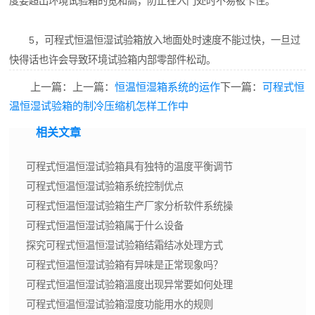
度要超出环境试验箱的宽和高，防止在入门处时不易被卡住。
5，可程式恒温恒湿试验箱放入地面处时速度不能过快，一旦过
快得话也许会导致环境试验箱内部零部件松动。
上一篇：上一篇：
恒温恒湿箱系统的运作
下一篇：
可程式恒
温恒湿试验箱的制冷压缩机怎样工作中
相关文章
可程式恒温恒湿试验箱具有独特的温度平衡调节
可程式恒温恒湿试验箱系统控制优点
可程式恒温恒湿试验箱生产厂家分析软件系统操
可程式恒温恒湿试验箱属于什么设备
探究可程式恒温恒湿试验箱结霜结冰处理方式
可程式恒温恒湿试验箱有异味是正常现象吗？
可程式恒温恒湿试验箱溫度出现异常要如何处理
可程式恒温恒湿试验箱湿度功能用水的规则