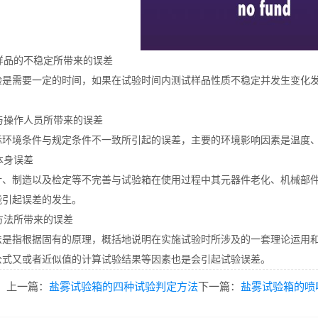
样品的不稳定所带来的误差
需要一定的时间，如果在试验时间内测试样品性质不稳定并发生变化发
与操作人员所带来的误差
境条件与规定条件不一致所引起的误差，主要的环境影响因素是温度、
本身误差
制造以及检定等不完善与试验箱在使用过程中其元器件老化、机械部件
能引起误差的发生。
方法所带来的误差
指根据固有的原理，概括地说明在实施试验时所涉及的一套理论运用和
公式又或者近似值的计算试验结果等因素也是会引起试验误差。
：上一篇：
盐雾试验箱的四种试验判定方法
下一篇：
盐雾试验箱的喷