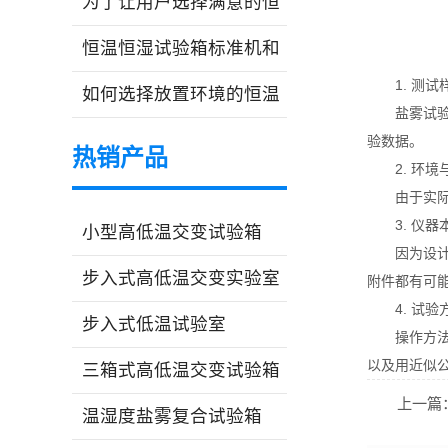
为了让用户选择满意的恒
恒温恒湿试验箱标准机和
1. 测试
如何选择放置环境的恒温
盐雾试验是
验数据。
热销产品
2. 环境
由于实际环
3. 仪器
小型高低温交变试验箱
因为设计、
步入式高低温交变实验室
附件都有可
4. 试验
步入式低温试验室
操作方法是
以及用近似
三箱式高低温交变试验箱
上一篇
温湿度盐雾复合试验箱