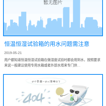
恒温恒湿试验箱的用水问题需注意
2019-05-21
用户都知道恒温恒湿试验箱在做湿度试验时都会用到水，按照要求
来说一般建议使用专用水箱或者外部水塔来专门供…