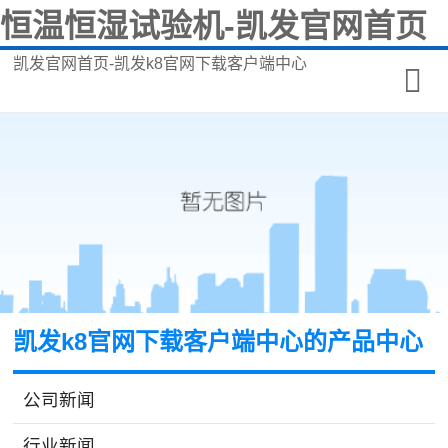
恒温恒湿试验机-凯发官网首页
凯发官网首页-凯发k8官网下载客户端中心
凯发k8官网下载客户端中心的产品中心
公司新闻
行业新闻