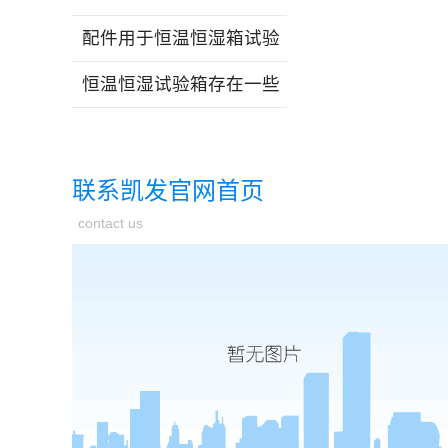
配件用于恒温恒湿箱试验
恒温恒湿试验箱存在一些
联系凯发官网首页
contact us