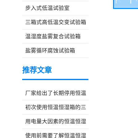
步入式低温试验室
三箱式高低温交变试验箱
温湿度盐雾复合试验箱
盐雾循环腐蚀试验箱
推荐文章
厂家给出了长期停用恒温
初次使用恒温恒湿箱的三
用电量大因素的恒温恒湿
使用前需要了解恒温恒湿