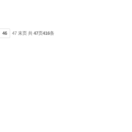
46
47
末页
共
47
页
416
条