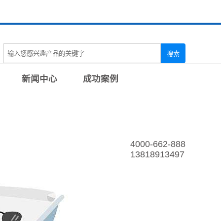
搜索
新闻中心
成功案例
4000-662-888
13818913497