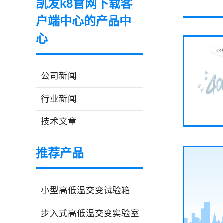
凯发k8官网下载客
户端中心的产品中
心
公司新闻
行业新闻
技术文章
推荐产品
小型高低温交变试验箱
步入式高低温交变实验室