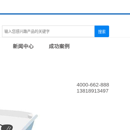
搜索
新闻中心
成功案例
4000-662-888
13818913497