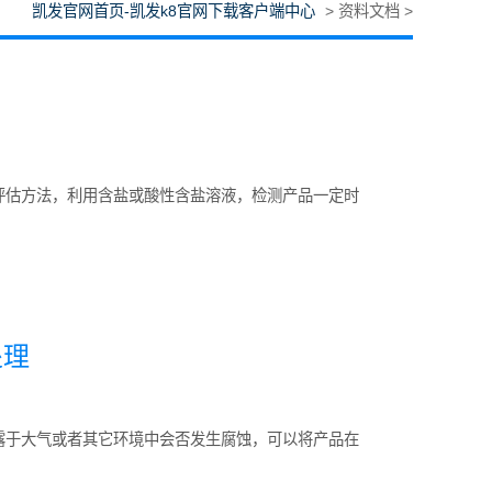
凯发官网首页-凯发k8官网下载客户端中心
> 资料文档 >
评估方法，利用含盐或酸性含盐溶液，检测产品一定时
处理
露于大气或者其它环境中会否发生腐蚀，可以将产品在