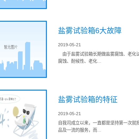
盐雾试验箱6大故障
2019-05-21
由于盐雾试验箱长期做盐雾腐蚀、老化试
腐蚀、耐候性、老化…
盐雾试验箱的特征
2019-05-21
自我司成立以来，一直都是坚持第一次就
品及一流的服务，而…