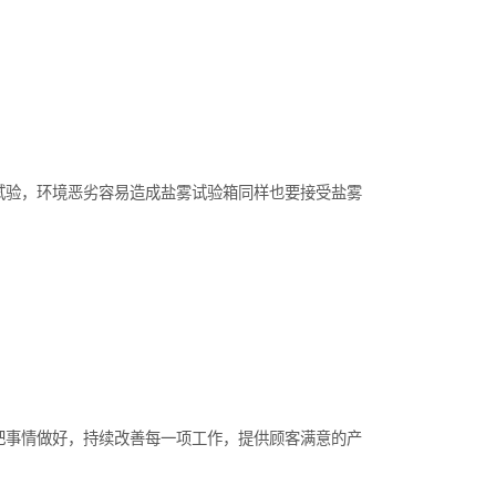
验，环境恶劣容易造成盐雾试验箱同样也要接受盐雾
把事情做好，持续改善每一项工作，提供顾客满意的产