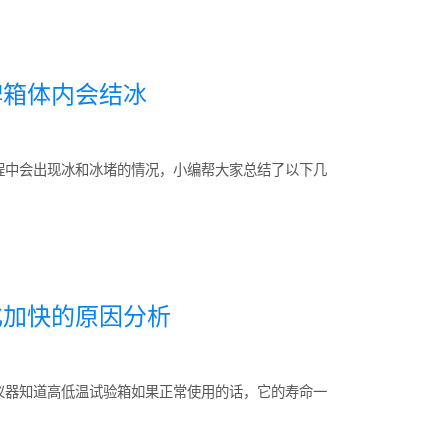
牌箱体内会结冰
程中会出现冰和冰堵的情况，小编帮大家总结了以下几
化加快的原因分析
器知道高低温试验箱如果正常使用的话，它的寿命一