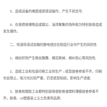
3、造成设备的难题或是错误操作，产生干扰信号;
4、在易燃易爆物品或烟尘、油渍聚集的场所极为特别容易造成
发生爆炸。
二、恒温恒湿试验箱的静电感应在制造行业中产生的风险性
1、棉纺织到产生根丝飘舞、缠花断掉、棉纱担心等风险性;
2、造纸工业和包装印刷工业到生产→纸型放卷参差不齐，印刷
也会禁止，吸污也比较严重，仍至纸型粘结，影响生产进度;
3、胶卷和塑胶工业都特别容易使胶卷或塑料薄膜放卷参差不
齐，胶卷、cd塑盘染上尘土危害到品质;