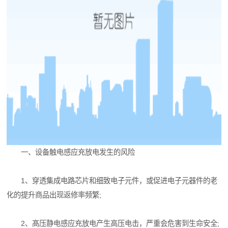
一、设备触电感应充放电发生的风险
1、穿透集成电路芯片和细致电子元件，或促进电子元器件的老
化的提升商品出现返修率频繁;
2、髙压静电感应充放电产生高压电击，严重会危害到生命安全;