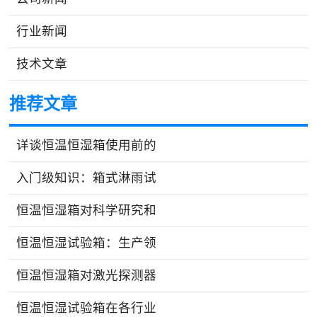
行业新闻
技术文章
推荐文章
详谈恒温恒湿箱使用前的
入门级知识：箱式淋雨试
恒温恒湿箱对科学研究和
恒温恒湿试验箱：生产领
恒温恒湿箱对激光探测器
恒温恒湿试验箱在各行业