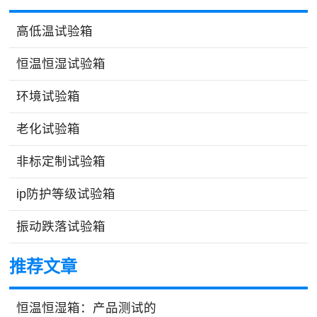
高低温试验箱
恒温恒湿试验箱
环境试验箱
老化试验箱
非标定制试验箱
ip防护等级试验箱
振动跌落试验箱
推荐文章
恒温恒湿箱：产品测试的