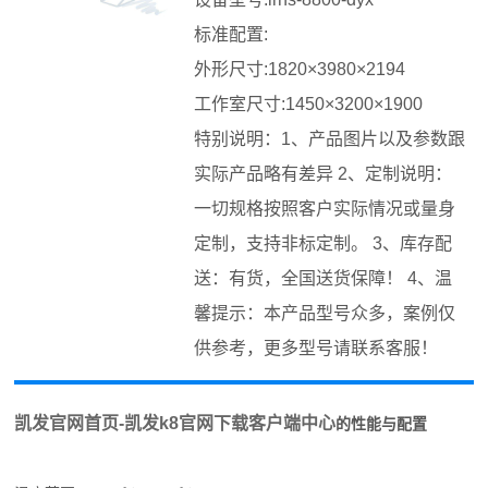
标准配置:
外形尺寸:1820×3980×2194
工作室尺寸:1450×3200×1900
特别说明：1、产品图片以及参数跟
实际产品略有差异 2、定制说明：
一切规格按照客户实际情况或量身
定制，支持非标定制。 3、库存配
送：有货，全国送货保障！ 4、温
馨提示：本产品型号众多，案例仅
供参考，更多型号请联系客服！
凯发官网首页-凯发k8官网下载客户端中心
的性能与配置