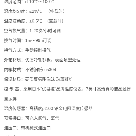
温度范围：rt 10℃～100℃
温度均匀度：≤2%℃ （空载时）
温度波动度：±0.5℃ （空载时）
空气换气量：1-20次/小时可调
换气时间：1m～99h可调
换气方式：手动控制换气
外箱材质：优质冷轧钢板，表面喷塑处理
内箱材质：不锈钢板sus304
保温材质：硬质聚氨酯泡沫 玻璃纤维
控 制 器：采用日本“优易控”品牌温度仪表，7英寸高清真彩液晶触摸
显示屏
温度传感器：高精度pt100 铂金电阻温度传感器
预留接口：可充入氮气、氧气
泄压口：带机械式泄压口