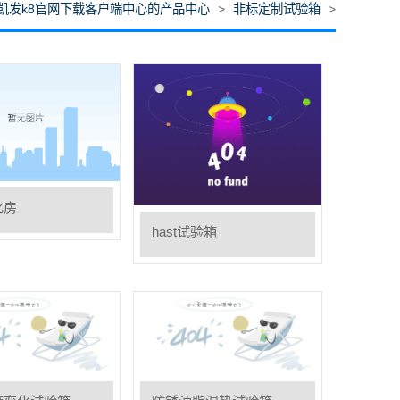
凯发k8官网下载客户端中心的产品中心
>
非标定制试验箱
>
化房
hast试验箱