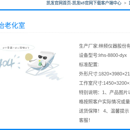
凯发官网首页-凯发k8官网下载客户端中心
>
胎老化室
生产厂家:林频仪器股份
设备型号:lrhs-8800-dyx
标准配置:
外形尺寸:1820×3980×21
工作室尺寸:1450×3200×
特别说明：1、产品图片
格按照客户实际情况或量
送货保障！ 4、温馨提
客服！