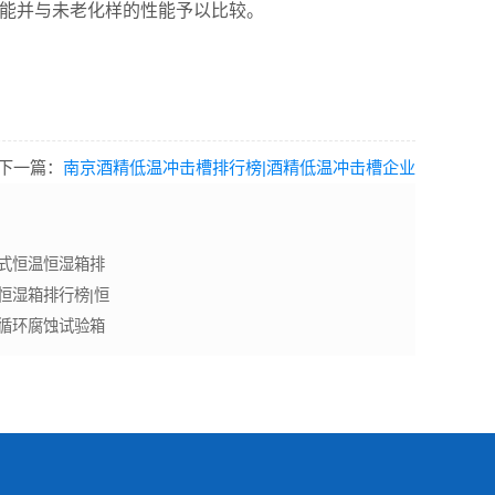
能并与未老化样的性能予以比较。
下一篇：
南京酒精低温冲击槽排行榜|酒精低温冲击槽企业
式恒温恒湿箱排
恒湿箱排行榜|恒
循环腐蚀试验箱