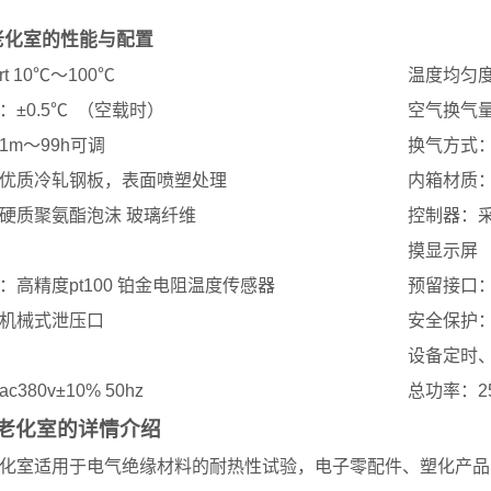
老化室的性能与配置
t 10℃～100℃
温度均匀度
：±0.5℃ （空载时）
空气换气量
1m～99h可调
换气方式
优质冷轧钢板，表面喷塑处理
内箱材质：
硬质聚氨酯泡沫 玻璃纤维
控制器：采
摸显示屏
：高精度pt100 铂金电阻温度传感器
预留接口
机械式泄压口
安全保护
设备定时
380v±10% 50hz
总功率：25
老化室的详情介绍
化室适用于电气绝缘材料的耐热性试验，电子零配件、塑化产品