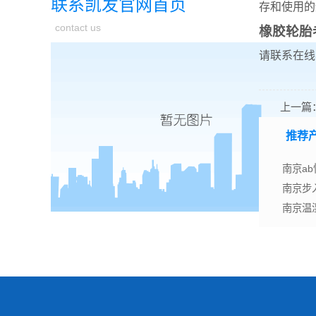
联系凯发官网首页
存和使用的
contact us
橡胶轮胎
请联系在线客
上一篇
推荐
南京a
南京步
南京温