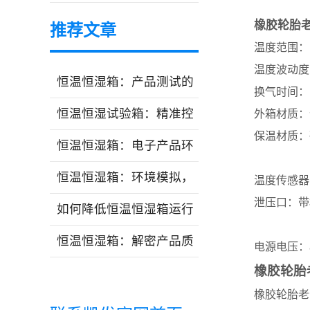
橡胶轮胎
推荐文章
温度范围：r
温度波动度
恒温恒湿箱：产品测试的
换气时间：
恒温恒湿试验箱：精准控
外箱材质：
保温材质：
恒温恒湿箱：电子产品环
恒温恒湿箱：环境模拟，
温度传感器
泄压口：带
如何降低恒温恒湿箱运行
恒温恒湿箱：解密产品质
电源电压：ac
橡胶轮胎
橡胶轮胎老