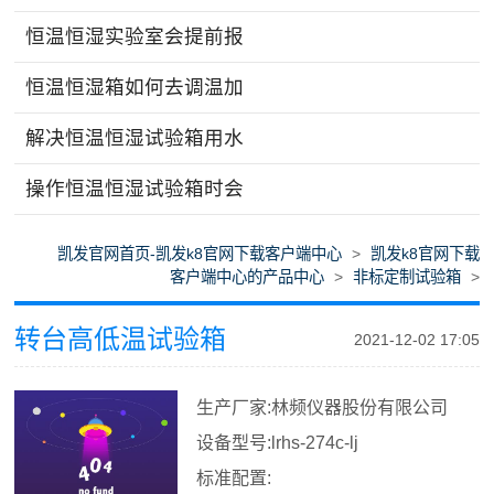
恒温恒湿实验室会提前报
恒温恒湿箱如何去调温加
解决恒温恒湿试验箱用水
操作恒温恒湿试验箱时会
凯发官网首页-凯发k8官网下载客户端中心
>
凯发k8官网下载
客户端中心的产品中心
>
非标定制试验箱
>
转台高低温试验箱
2021-12-02 17:05
生产厂家:林频仪器股份有限公司
设备型号:lrhs-274c-lj
标准配置: