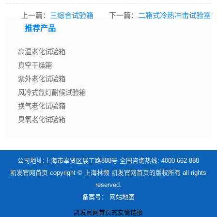
上一篇：
三综合试验箱
下一篇：
二箱式冷热冲击试验室
推荐产品
高温老化试验箱
真空干燥箱
紫外老化试验箱
风冷式氙灯耐候试验箱
换气老化试验箱
臭氧老化试验箱
公司地址:上海市奉贤区展工路888号 全国咨询热线: 4000-662-888
凯发官网首页 copyright © 上海林频 凯发官网首页的版权所有 all rights
reserved.
备案号：
网站地图
凯发官网首页的友情链接