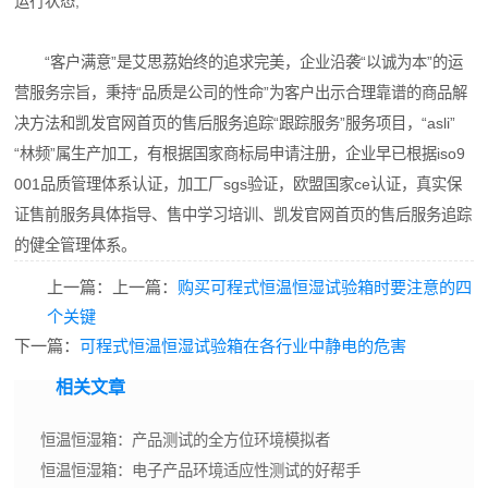
运行状态;
“客户满意”是艾思荔始终的追求完美，企业沿袭“以诚为本”的运
营服务宗旨，秉持“品质是公司的性命”为客户出示合理靠谱的商品解
决方法和凯发官网首页的售后服务追踪“跟踪服务”服务项目，“asli”
“林频”属生产加工，有根据国家商标局申请注册，企业早已根据iso9
001品质管理体系认证，加工厂sgs验证，欧盟国家ce认证，真实保
证售前服务具体指导、售中学习培训、凯发官网首页的售后服务追踪
的健全管理体系。
上一篇：上一篇：
购买可程式恒温恒湿试验箱时要注意的四
个关键
下一篇：
可程式恒温恒湿试验箱在各行业中静电的危害
相关文章
恒温恒湿箱：产品测试的全方位环境模拟者
恒温恒湿箱：电子产品环境适应性测试的好帮手