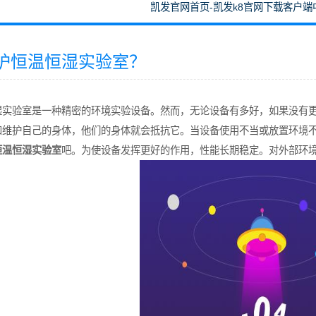
凯发官网首页-凯发k8官网下载客户端
护恒温恒湿实验室？
验室是一种精密的环境实验设备。然而，无论设备有多好，如果没有更
和维护自己的身体，他们的身体就会抵抗它。当设备使用不当或放置环境
恒温恒湿实验室
吧。为使设备发挥更好的作用，性能长期稳定。对外部环