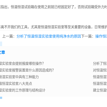
出，恒温恒湿试验箱在使用之前就已经固定好了，否则试验箱受外力时
不开我们的工具，尤其是恒温恒湿实验室等至关重要的设备，日常维护
：上一篇：
分析了恒温恒湿实验室使用纯净水的原因
下一篇：
操作恒
文章
湿实验室会提前报废哪些操作？
分析了恒
湿实验室报警装置是什么原因造成的？
对恒温恒
恒湿实验室中具有三种能力
恒温恒湿
温恒湿实验室八大亮点
恒温恒湿
湿实验室的工作原理与结构设计
建立恒温