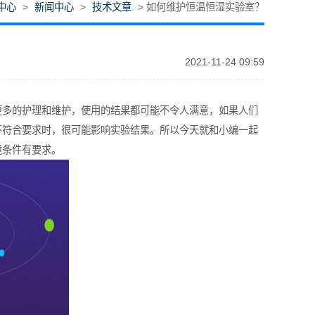
中心
>
新闻中心
>
技术文章
> 如何维护恒温恒湿实验室？
2021-11-24 09:59
多的护理和维护，使用的结果都可能不令人满意，如果人们
不符合要求时，很可能影响实验结果。所以今天就和小编一起
境条件有要求。