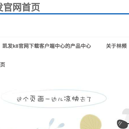
发官网首页
凯发k8官网下载客户端中心的产品中心
关于林频
页