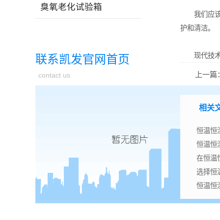
臭氧老化试验箱
我们应该指
护和清洁。
现代技术离
联系凯发官网首页
上一篇
contact us
相关
恒温恒
恒温恒
在恒温
选择恒
恒温恒