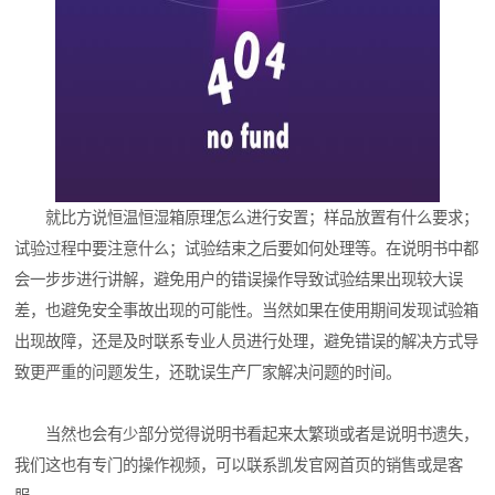
就比方说恒温恒湿箱原理怎么进行安置；样品放置有什么要求；
试验过程中要注意什么；试验结束之后要如何处理等。在说明书中都
会一步步进行讲解，避免用户的错误操作导致试验结果出现较大误
差，也避免安全事故出现的可能性。当然如果在使用期间发现试验箱
出现故障，还是及时联系专业人员进行处理，避免错误的解决方式导
致更严重的问题发生，还耽误生产厂家解决问题的时间。
当然也会有少部分觉得说明书看起来太繁琐或者是说明书遗失，
我们这也有专门的操作视频，可以联系凯发官网首页的销售或是客