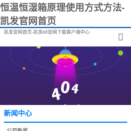
恒温恒湿箱原理使用方式方法-
凯发官网首页
凯发官网首页-凯发k8官网下载客户端中心
新闻中心
公司新闻