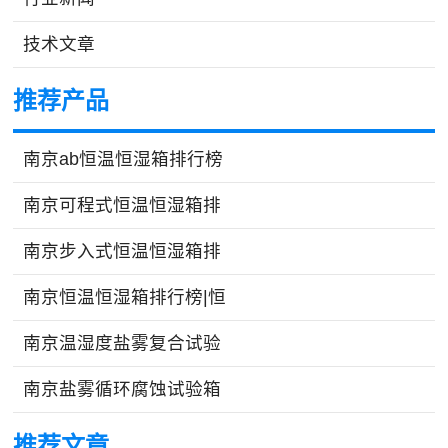
技术文章
推荐产品
南京ab恒温恒湿箱排行榜
南京可程式恒温恒湿箱排
南京步入式恒温恒湿箱排
南京恒温恒湿箱排行榜|恒
南京温湿度盐雾复合试验
南京盐雾循环腐蚀试验箱
推荐文章