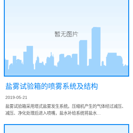
盐雾试验箱的喷雾系统及结构
2019-05-21
盐雾试验箱采用塔式盐雾发生系统。压缩机产生的气体经过减压、
减压、净化处理后进入喷嘴，盐水补给系统将盐水…