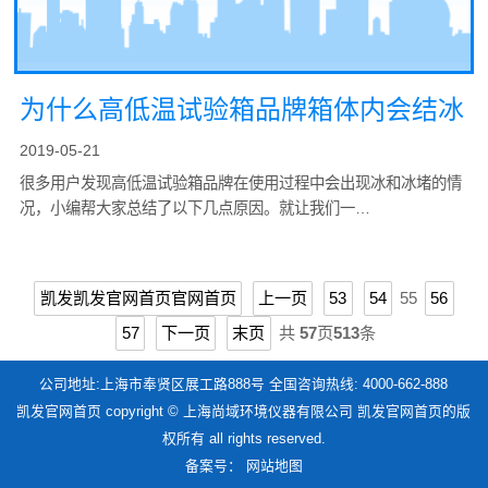
为什么高低温试验箱品牌箱体内会结冰
2019-05-21
很多用户发现高低温试验箱品牌在使用过程中会出现冰和冰堵的情
况，小编帮大家总结了以下几点原因。就让我们一…
凯发凯发官网首页官网首页
上一页
53
54
55
56
57
下一页
末页
共
57
页
513
条
公司地址:上海市奉贤区展工路888号 全国咨询热线: 4000-662-888
凯发官网首页 copyright © 上海尚域环境仪器有限公司 凯发官网首页的版
权所有 all rights reserved.
备案号：
网站地图