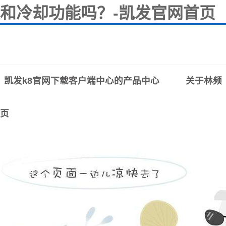
和冷却功能吗？-凯发官网首页
凯发k8官网下载客户端中心的产品中心
关于林频
页