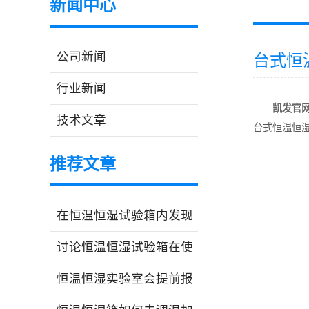
新闻中心
公司新闻
台式恒
行业新闻
凯发官网
技术文章
台式恒温恒
推荐文章
在恒温恒湿试验箱内发现
讨论恒温恒湿试验箱在使
恒温恒湿实验室会提前报