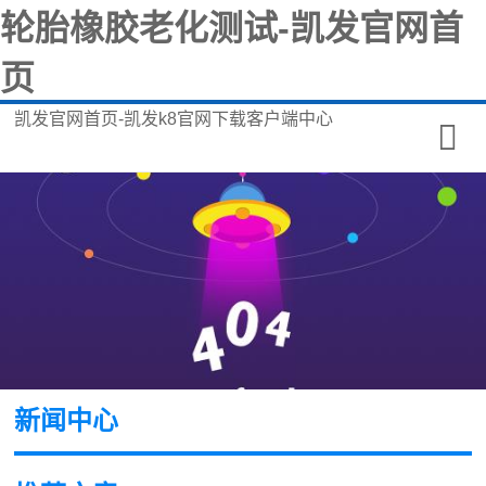
轮胎橡胶老化测试-凯发官网首
页
凯发官网首页-凯发k8官网下载客户端中心
新闻中心